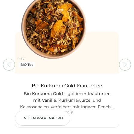
info:
Kräut
info:
BIO Tee
Bio Kurkuma Gold Kräutertee
Bio Kurkuma Gold
– goldener
Kräutertee
mit Vanille
, Kurkumawurzel und
m
Kakaoschalen, verfeinert mit Ingwer, Fenchel
klas
6,50
€
und Anis. Mild-würzig, cremig und
als 
IN DEN WARENKORB
IN
koffeinfrei. Aus kontrolliert biologischem
vie
Anbau – perfekt mit einem Schuss Hafer-
Berg
oder Kuhmilch
Hi