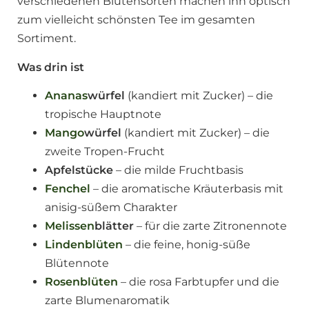
verschiedenen Blütensorten machen ihn optisch
zum vielleicht schönsten Tee im gesamten
Sortiment.
Was drin ist
Ananas
würfel
(kandiert mit Zucker) – die
tropische Hauptnote
Mango
würfel
(kandiert mit Zucker) – die
zweite Tropen-Frucht
Apfelstücke
– die milde Fruchtbasis
Fenchel
– die aromatische Kräuterbasis mit
anisig-süßem Charakter
Melissen
blätter
– für die zarte Zitronennote
Lindenblüten
– die feine, honig-süße
Blütennote
Rosenblüten
– die rosa Farbtupfer und die
zarte Blumenaromatik