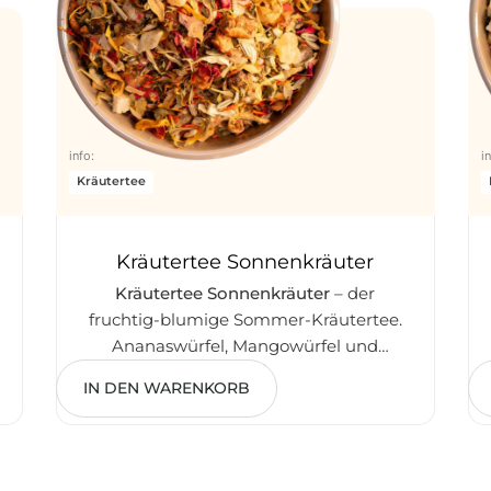
info:
i
Kräutertee
Kräutertee Sonnenkräuter
Kräutertee Sonnenkräuter
– der
fruchtig-blumige Sommer-Kräutertee.
Ananaswürfel, Mangowürfel und
5,50
€
Apfelstücke treffen auf Fenchel,
IN DEN WARENKORB
Melissenblätter und vier verschiedene
Blütensorten. Optisch ein Highlight,
geschmacklich der einzige Kräutertee
mit tropischer Frucht-Basis im