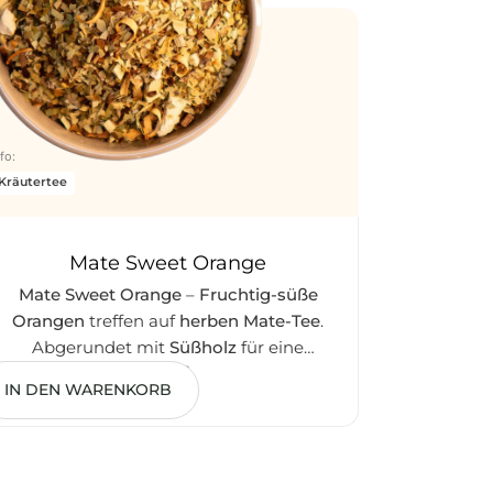
nfo:
Kräutertee
Mate Sweet Orange
Mate Sweet Orange
–
Fruchtig-süße
Orangen
treffen auf
herben Mate-Tee
.
Abgerundet mit
Süßholz
für eine
5,00
€
anregende und harmonische Mischung.
IN DEN WARENKORB