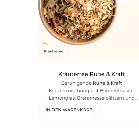
info:
Kräutertee
Kräutertee Ruhe & Kraft
Beruhigende
Ruhe & Kraft
Kräutermischung mit Bohnenhülsen,
Lemongras, Brennnesselblättern und
2,50
€
Pfirsichstücken. Perfekt für
IN DEN WARENKORB
Entspannung und innere Stärke.