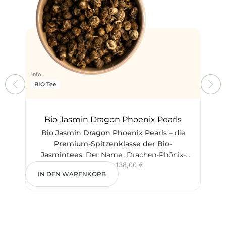
info:
Grün
info:
BIO Tee
Bio Jasmin Dragon Phoenix Pearls
Bio Jasmin Dragon Phoenix Pearls
– die
G
Premium-Spitzenklasse der Bio-
Gr
Jasmintees
. Der Name „Drachen-Phönix-
30,00
€
–
138,00
€
Perlen“ ist eine klassische chinesische
P
IN DEN WARENKORB
IN
Symbolik für die Vereinigung von Kaiser und
R
Kaiserin – historisch dem chinesischen
blu
Kaiserhaus serviert.
Von Hand gerollte Bio-
Grü
Grüntee-Perlen
aus den jüngsten Blättern
und Knospen, mit klassischer Jasmin-