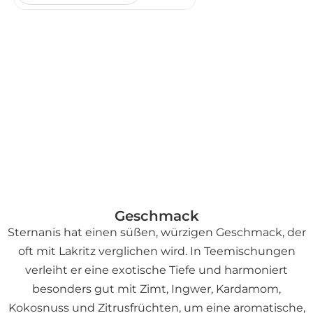
treffen auf frisch-scharfen
Ingwer und rosa Pfeffer aus
Brasilien. Der einzige Winter-Tee
im Sortiment mit doppelter
Schärfe – für Weihnachtsmarkt-
Fans und Lebkuchen-Liebhaber.
Koffeinfrei
Geschmack
Sternanis hat einen süßen, würzigen Geschmack, der
oft mit Lakritz verglichen wird. In Teemischungen
verleiht er eine exotische Tiefe und harmoniert
besonders gut mit Zimt, Ingwer, Kardamom,
Kokosnuss und Zitrusfrüchten, um eine aromatische,