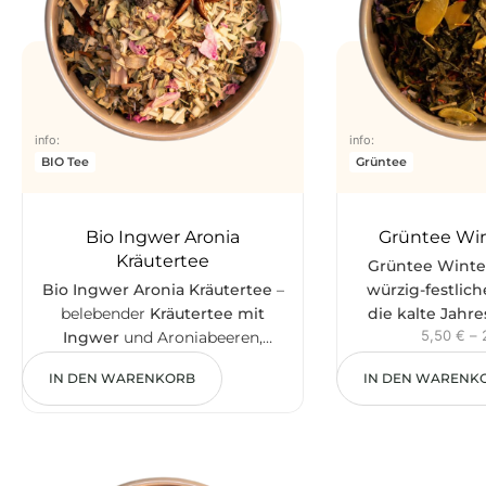
info:
info:
BIO Tee
Grüntee
Bio Ingwer Aronia
Grüntee Wi
Kräutertee
Grüntee Winte
Bio Ingwer Aronia Kräutertee
–
würzig-festlich
belebender
Kräutertee mit
die kalte Jahre
5,50
€
–
Ingwer
und Aroniabeeren,
Basis trifft a
6,00
€
verfeinert mit Fenchel, Anis,
Wintergewürze
IN DEN WARENKORB
IN DEN WARENK
Zitronengras, Minze, Süßholz,
chinesischen
Salbei und Rosenblüten. Ganzer
Mandeln
un
Sternanis als optisches
natürliche Aro
Highlight. Aus kontrolliert
Zimt und Orange.
biologischem Anbau. Koffeinfrei,
dekorative M