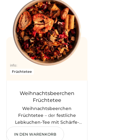
würzig-frisch, ungewöhnlich
Saflorblüten. G
warmes Win
festlicher 
info:
Früchtetee
Weihnachtsbeerchen
Früchtetee
Weihnachtsbeerchen
Früchtetee
– der
festliche
Lebkuchen-Tee mit Schärfe-
6,50
€
Kick
. Zimtstangen, Sternanis,
IN DEN WARENKORB
Nelken und Erdbeerscheiben