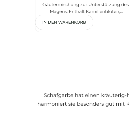
Kräutermischung zur Unterstützung des
Magens. Enthält Kamillenblüten,
2,50
€
Pfefferminze, Schafgarbenkraut und
IN DEN WARENKORB
Ringelblumen. Ideal für ein
angenehmes Wohlbefinden und eine
entspannte Magenregion.
Schafgarbe hat einen kräuterig
harmoniert sie besonders gut mit 