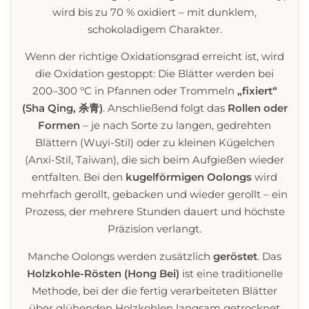
wird bis zu 70 % oxidiert – mit dunklem,
schokoladigem Charakter.
Wenn der richtige Oxidationsgrad erreicht ist, wird
die Oxidation gestoppt: Die Blätter werden bei
200–300 °C in Pfannen oder Trommeln
„fixiert“
(Sha Qing, 杀青)
. Anschließend folgt das
Rollen oder
Formen
– je nach Sorte zu langen, gedrehten
Blättern (Wuyi-Stil) oder zu kleinen Kügelchen
(Anxi-Stil, Taiwan), die sich beim Aufgießen wieder
entfalten. Bei den
kugelförmigen Oolongs
wird
mehrfach gerollt, gebacken und wieder gerollt – ein
Prozess, der mehrere Stunden dauert und höchste
Präzision verlangt.
Manche Oolongs werden zusätzlich
geröstet
. Das
Holzkohle-Rösten (Hong Bei)
ist eine traditionelle
Methode, bei der die fertig verarbeiteten Blätter
über glühenden Holzkohlen langsam getrocknet