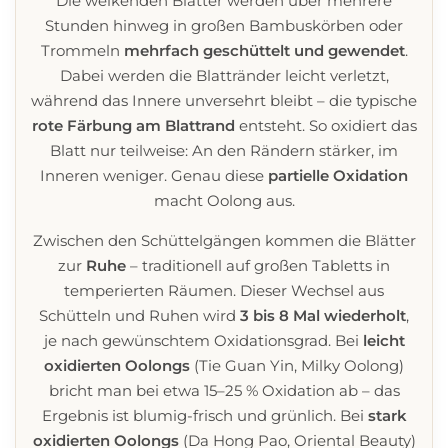
Die welkenden Blätter werden über mehrere
Stunden hinweg in großen Bambuskörben oder
Trommeln
mehrfach geschüttelt und gewendet
.
Dabei werden die Blattränder leicht verletzt,
während das Innere unversehrt bleibt – die typische
rote Färbung am Blattrand
entsteht. So oxidiert das
Blatt nur teilweise: An den Rändern stärker, im
Inneren weniger. Genau diese
partielle Oxidation
macht Oolong aus.
Zwischen den Schüttelgängen kommen die Blätter
zur
Ruhe
– traditionell auf großen Tabletts in
temperierten Räumen. Dieser Wechsel aus
Schütteln und Ruhen wird
3 bis 8 Mal wiederholt
,
je nach gewünschtem Oxidationsgrad. Bei
leicht
oxidierten Oolongs
(Tie Guan Yin, Milky Oolong)
bricht man bei etwa 15–25 % Oxidation ab – das
Ergebnis ist blumig-frisch und grünlich. Bei
stark
oxidierten Oolongs
(Da Hong Pao, Oriental Beauty)