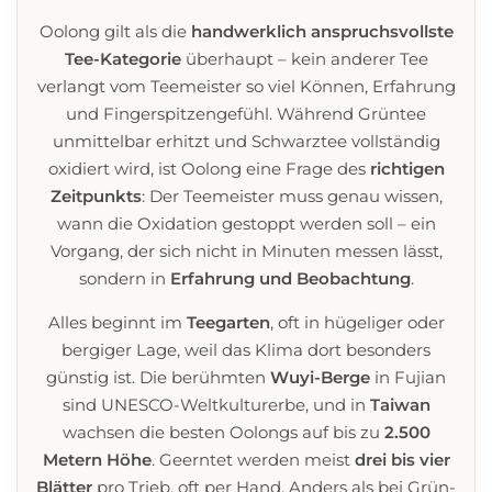
Oolong gilt als die
handwerklich anspruchsvollste
Tee-Kategorie
überhaupt – kein anderer Tee
verlangt vom Teemeister so viel Können, Erfahrung
und Fingerspitzengefühl. Während Grüntee
unmittelbar erhitzt und Schwarztee vollständig
oxidiert wird, ist Oolong eine Frage des
richtigen
Zeitpunkts
: Der Teemeister muss genau wissen,
wann die Oxidation gestoppt werden soll – ein
Vorgang, der sich nicht in Minuten messen lässt,
sondern in
Erfahrung und Beobachtung
.
Alles beginnt im
Teegarten
, oft in hügeliger oder
bergiger Lage, weil das Klima dort besonders
günstig ist. Die berühmten
Wuyi-Berge
in Fujian
sind UNESCO-Weltkulturerbe, und in
Taiwan
wachsen die besten Oolongs auf bis zu
2.500
Metern Höhe
. Geerntet werden meist
drei bis vier
Blätter
pro Trieb, oft per Hand. Anders als bei Grün-