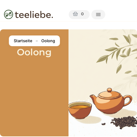
0
Startseite
–
Oolong
Oolong