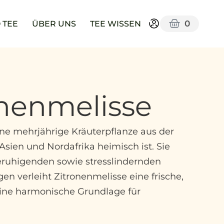
0
 TEE
ÜBER UNS
TEE WISSEN
onenmelisse
 eine mehrjährige Kräuterpflanze aus der
 Asien und Nordafrika heimisch ist. Sie
beruhigenden sowie stresslindernden
n verleiht Zitronenmelisse eine frische,
eine harmonische Grundlage für