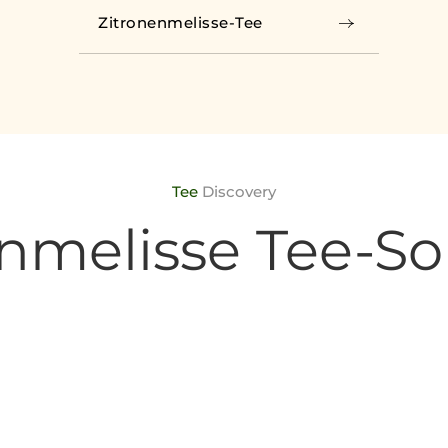
Zitronenmelisse-Tee
Tee
Discovery
nmelisse Tee-S