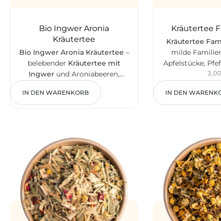
Bio Ingwer Aronia
Kräutertee 
Kräutertee
Kräutertee Fam
Bio Ingwer Aronia Kräutertee
–
milde Familien
belebender
Kräutertee mit
Apfelstücke, Pfe
3,0
Ingwer
und Aroniabeeren,
und verschiedene
6,00
€
verfeinert mit Fenchel, Anis,
treffen au
IN DEN WARENKORB
IN DEN WARENK
Zitronengras, Minze, Süßholz,
Katzenpfötch
Salbei und Rosenblüten. Ganzer
aromatisch mild 
Sternanis als optisches
mit
Kindern 
Highlight. Aus kontrolliert
biologischem Anbau. Koffeinfrei,
würzig-frisch, ungewöhnlich