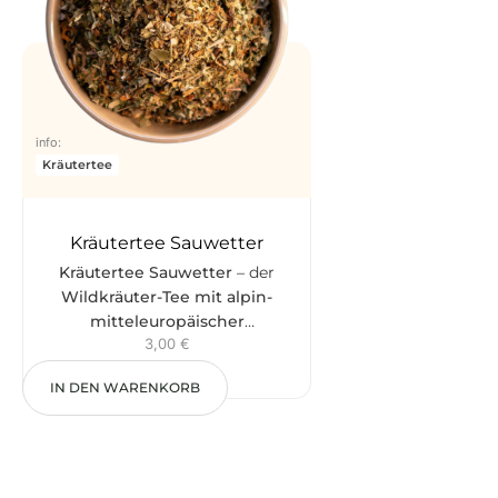
Tages.
info:
Kräutertee
Kräutertee Sauwetter
Kräutertee Sauwetter
– der
Wildkräuter-Tee mit alpin-
mitteleuropäischer
3,00
€
Zutatenwelt
. Königskerze,
Zinnkraut, Löwenzahn und Birke
IN DEN WARENKORB
aus der Alpen-Wildpflanzen-
Welt treffen auf mediterrane
Klassiker wie Thymian und
Basilikum. Der Name ist
steirisch-österreichischer