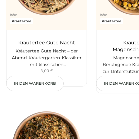
info:
info:
Kräutertee
Kräutertee
Kräutertee Gute Nacht
Kräut
Magensch
Kräutertee Gute Nacht
– der
Abend-Kräutergarten-Klassiker
Magenschm
mit klassischen
Beruhigende Kr
3,00
€
mitteleuropäischen
zur Unterstützu
2,5
Klostergartenkräutern:
Enthält Kami
IN DEN WARENKORB
IN DEN WARENK
Baldrianwurzel, Melisse,
Pfefferminze, Sc
Lavendel, Kamille, Fenchel,
und Ringelblumen
Salbei und mehr. Blumig-mild,
angenehmes Woh
würzig-warm, mit einer sanften
eine entspannte
Rosenblüten- und Muskatnuss-
Note.
Enthält Blütenpollen
(Allergen).
Koffeinfrei. Für den
ruhigen Abend am Ende des