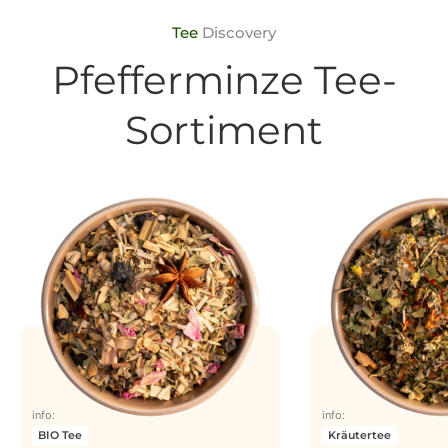
Tee
Discovery
Pfefferminze Tee-
Sortiment
info:
info:
BIO Tee
Kräutertee