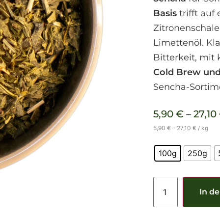
Basis
trifft au
Zitronenschale
Limettenöl. Kl
Bitterkeit, mit
Cold Brew und
Sencha-Sortim
5,90
€
–
27,10
5,90
€
–
27,10
€
/
kg
100g
250g
In d