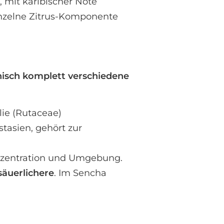
, mit karibischer Note
einzelne Zitrus-Komponente
nisch komplett verschiedene
ie (Rutaceae)
tasien, gehört zur
onzentration und Umgebung.
säuerlichere
. Im Sencha