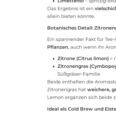
Limettenöl
– spritzig-ex
Das Ergebnis ist ein
vielschic
allein bieten könnte.
Botanisches Detail: Zitroneng
Ein spannender Fakt für Tee-I
Pflanzen
, auch wenn ihr Arom
Zitrone (Citrus limon)
= 
Zitronengras (Cymbopog
Süßgräser-Familie
Beide enthalten die Aromast
Zitronengras hat
weichere, g
Lemon ergänzen sich beide z
Ideal als Cold Brew und Eist