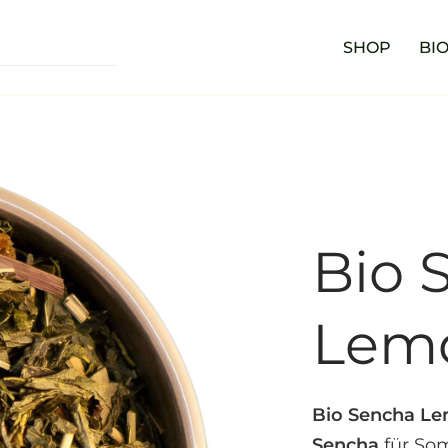
SHOP
BIO
Bio 
Lem
Bio Sencha L
Sencha
für So