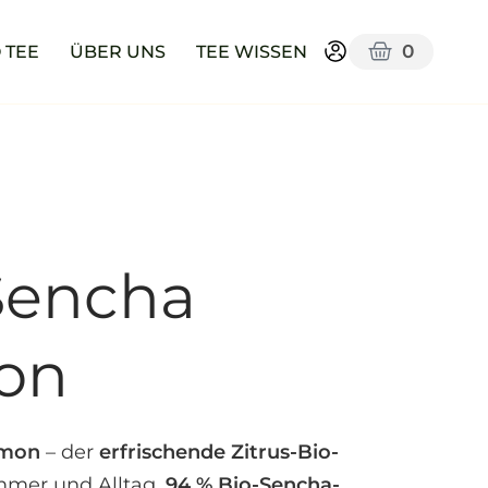
0
 TEE
ÜBER UNS
TEE WISSEN
Sencha
on
emon
– der
erfrischende Zitrus-Bio-
mmer und Alltag.
94 % Bio-Sencha-