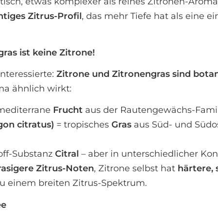
otisch, etwas komplexer als reines Zitronen-Aroma
htiges Zitrus-Profil
, das mehr Tiefe hat als eine 
ras ist keine Zitrone!
nteressierte:
Zitrone und Zitronengras sind bota
a ähnlich wirkt:
mediterrane
Frucht
aus der Rautengewächs-Famil
on citratus)
= tropisches
Gras
aus Süd- und Südos
off-Substanz
Citral
– aber in unterschiedlicher K
rasigere Zitrus-Noten
, Zitrone selbst hat
härtere, 
u einem breiten Zitrus-Spektrum.
ee