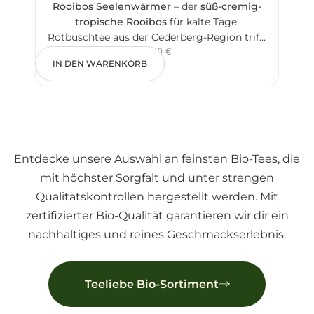
Rooibos Seelenwärmer
– der
süß-cremig-
Apfe
tropische Rooibos
für kalte Tage.
mit
Rotbuschtee aus der Cederberg-Region trifft
ab
6,00
€
auf
tropische Papaya
,
cremige Mandeln
,
Fru
IN DEN WARENKORB
IN
wärmenden Zimt
, klassische
Nelken
und
gena
die dekorativen
Kornblumen
und
Saflorblüten
. Ein bunter Wintertee mit
Mandarine-Zimt-Note – koffeinfrei und ideal
für den Abend.
Entdecke unsere Auswahl an feinsten Bio-Tees, die
mit höchster Sorgfalt und unter strengen
Qualitätskontrollen hergestellt werden. Mit
zertifizierter Bio-Qualität garantieren wir dir ein
nachhaltiges und reines Geschmackserlebnis.
Teeliebe Bio-Sortiment