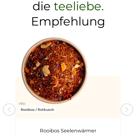
die
teeliebe.
Empfehlung
info:
Grün
info:
Rooibos / Rotbusch
Rooibos Seelenwärmer