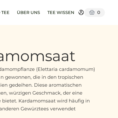
0
 TEE
ÜBER UNS
TEE WISSEN
damomsaat
damompflanze (Elettaria cardamomum)
ln gewonnen, die in den tropischen
sien gedeihen. Diese aromatischen
igen, würzigen Geschmack, der eine
 bietet. Kardamomsaat wird häufig in
 anderen Gewürztees verwendet