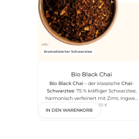
info:
Aromatisierter Schwarztee
Bio Black Chai
Bio Black Chai
– der klassische
Chai-
Schwarztee
: 75 % kräftiger Schwarztee,
harmonisch verfeinert mit Zimt, Ingwer,
7,50
€
–
34,50
€
Kardamom, Nelken, süßem Fenchel,
IN DEN WARENKORB
Pfeffer und Süßholzwurzel. Alle Zutaten
aus kontrolliert biologischem Anbau.
Wärmend, würzig, ausgewogen – der
perfekte Chai für Chai Latte und den