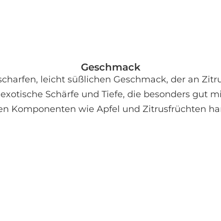
mit Milch
oder als warmer Genuss ohne
Koffein.
Geschmack
rfen, leicht süßlichen Geschmack, der an Zitrus
 exotische Schärfe und Tiefe, die besonders gut 
gen Komponenten wie Apfel und Zitrusfrüchten ha