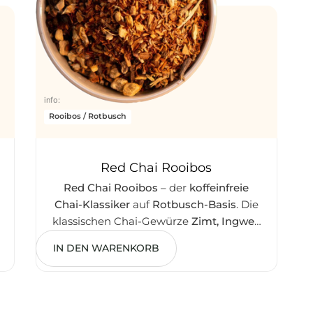
info:
Rooibos / Rotbusch
Red Chai Rooibos
Red Chai Rooibos
– der
koffeinfreie
Chai-Klassiker
auf
Rotbusch-Basis
. Die
klassischen Chai-Gewürze
Zimt, Ingwer,
7,50
€
Kardamom, Nelken, Anis und schwarzer
IN DEN WARENKORB
Pfeffer
treffen auf südafrikanischen
Rooibos aus der Cederberg-Region – der
einzigen Rooibos-Herkunft weltweit.
Familientauglich, ideal als
Chai Latte